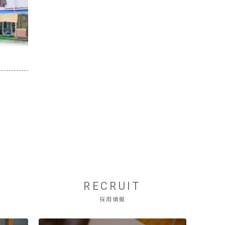
RECRUIT
採用情報