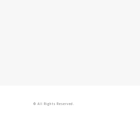
© All Rights Reserved.