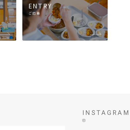
r
ENTRY
ご応募
INSTAGRAM