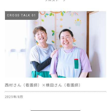
CROSS TALK 01
C
西村さん（看護師）×横田さん（看護師）
伊
2025年/8月
20