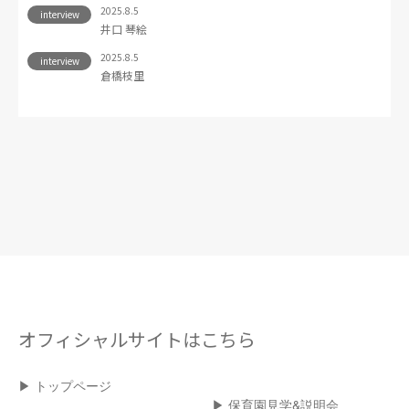
2025.8.5
interview
井口 琴絵
2025.8.5
interview
倉橋枝里
オフィシャルサイトはこちら
▶︎ トップページ
▶︎ 保育園見学&説明会